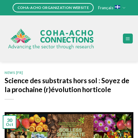
Skip
Français
COHA-ACHO ORGANIZATION WEBSITE
to
content
NEWS [FR]
Science des substrats hors sol : Soyez de
la prochaine (r)évolution horticole
30
Oct