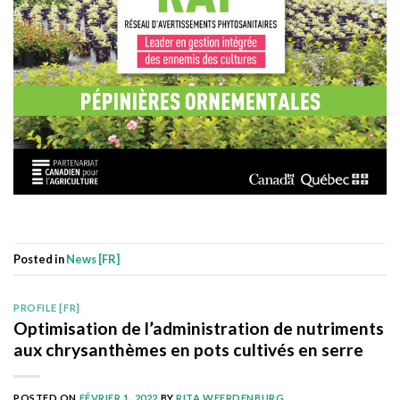
Posted in
News [FR]
PROFILE [FR]
Optimisation de l’administration de nutriments
aux chrysanthèmes en pots cultivés en serre
POSTED ON
FÉVRIER 1, 2022
BY
RITA WEERDENBURG